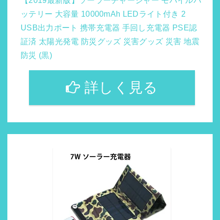
【2019最新版】ソーラーチャージャー モバイルバ
ッテリー 大容量 10000mAh LEDライト付き 2
USB出力ポート 携帯充電器 手回し充電器 PSE認
証済 太陽光発電 防災グッズ 災害グッズ 災害 地震
防災 (黒)
詳しく見る